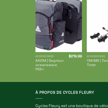
Ajouter
à ma
liste de
souhaits
$
219.99
ACCESSOIRES
ACCESSOIRES
AXIOM | Seymour
YAKIMA | Tw
oceanweave
Timer
P55+
À PROPOS DE CYCLES FLEURY
Cycles Fleury est une boutique de vélo