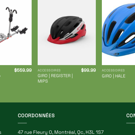
Ajouter
Ajouter
à ma
à ma
liste de
liste de
souhaits
souhaits
$
559.99
$
99.99
ACCESSOIRES
ACCESSOIRES
o
GIRO | REGISTER |
GIRO | HALE
MIPS
COORDONNÉES
CO
s
47 rue Fleury O, Montréal, Qc, H3L 1S7