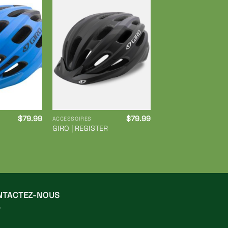
Ajouter
Ajouter
à ma
à ma
liste de
liste de
souhaits
souhaits
$
79.99
$
79.99
ACCESSOIRES
GIRO | REGISTER
NTACTEZ-NOUS