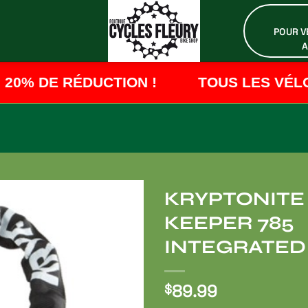
POUR VÉ
A
20% DE RÉDUCTION !
TOUS LES VÉLOS
KRYPTONITE 
KEEPER 785
Ajouter
à ma
INTEGRATED
liste de
souhaits
89.99
$