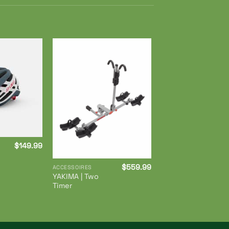
Ajouter
Ajouter
à ma
à ma
liste de
liste de
souhaits
souhaits
$
149.99
$
559.99
ACCESSOIRES
YAKIMA | Two
Timer