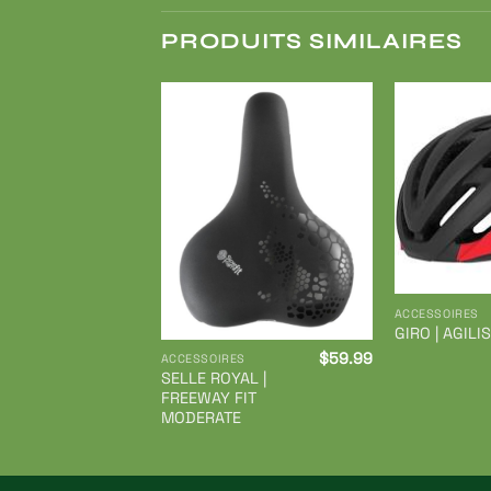
PRODUITS SIMILAIRES
Ajouter
à ma
liste de
souhaits
ACCESSOIRES
GIRO | AGILIS
$
59.99
ACCESSOIRES
SELLE ROYAL |
FREEWAY FIT
MODERATE