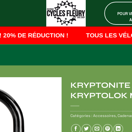
POUR VÉ
A
20% DE RÉDUCTION !
TOUS LES VÉLOS
KRYPTONITE 
KRYPTOLOK M
Ajouter
à ma
liste de
souhaits
Catégories :
Accessoires
,
Cadena