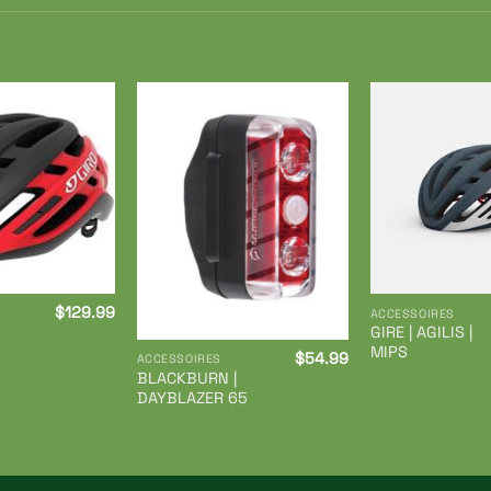
Ajouter
Ajouter
à ma
à ma
liste de
liste de
souhaits
souhaits
$
129.99
ACCESSOIRES
GIRE | AGILIS |
MIPS
$
54.99
ACCESSOIRES
BLACKBURN |
DAYBLAZER 65