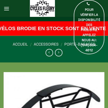
Passer
au
POUR
contenu
VÉRIFIER LA
DISPONIBILITÉ
DES
ÉLOS BRODIE EN STOCK SONT EN VENTE !
PRODUITS,
APPELEZ
NOUS AU:
ACCUEIL
/
ACCESSOIRES
/
PORTE-BAGAGES
(514) 664-
4612
Ajouter
à ma
liste de
souhaits