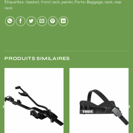
Étiquettes :
basket
,
front rack
,
panier
,
Porte-Baggage
,
rack
,
rear
rack
PRODUITS SIMILAIRES
Ajouter
Ajouter
à ma
à ma
liste de
liste de
souhaits
souhaits