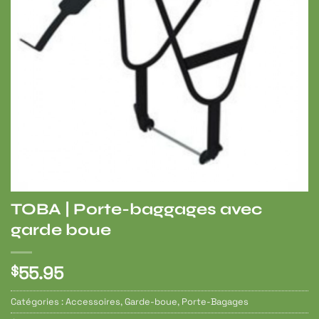
TOBA | Porte-baggages avec
garde boue
55.95
$
Catégories :
Accessoires
,
Garde-boue
,
Porte-Bagages