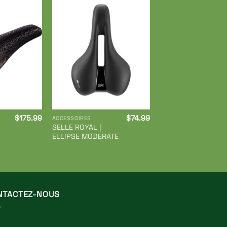
Ajouter
Ajouter
à ma
à ma
liste de
liste de
souhaits
souhaits
$
175.99
$
74.99
ACCESSOIRES
SELLE ROYAL |
ELLIPSE MODERATE
NTACTEZ-NOUS