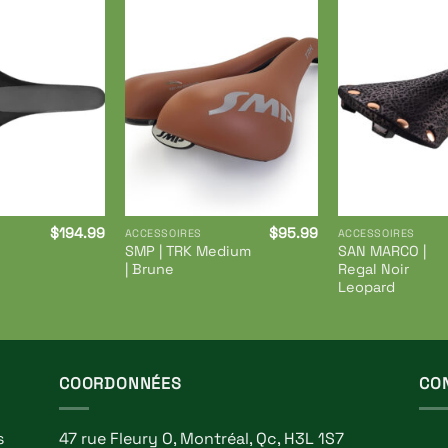
Ajouter
Ajouter
à ma
à ma
liste de
liste de
souhaits
souhaits
$
194.99
$
95.99
ACCESSOIRES
ACCESSOIRES
SMP | TRK Medium
SAN MARCO |
| Brune
Regal Noir
Leopard
COORDONNÉES
CO
s
47 rue Fleury O, Montréal, Qc, H3L 1S7