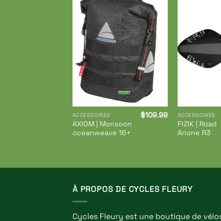
Ajouter
à ma
liste de
souhaits
$
109.99
ACCESSOIRES
ACCESSOIRES
AXIOM | Monsoon
FIZIK | Road
oceanweave 16+
Arione R3
À PROPOS DE CYCLES FLEURY
Cycles Fleury est une boutique de vélo