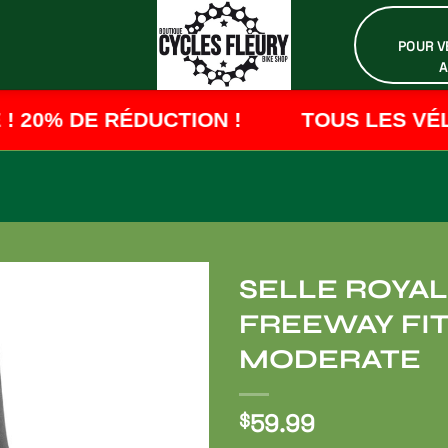
POUR VÉ
A
20% DE RÉDUCTION !
TOUS LES VÉLO
SELLE ROYAL 
FREEWAY FI
Ajouter
à ma
MODERATE
liste de
souhaits
59.99
$