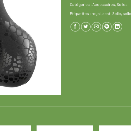
Catégories :
Accessoires
,
Selles
Étiquettes :
royal
,
seat
,
Selle
,
sell