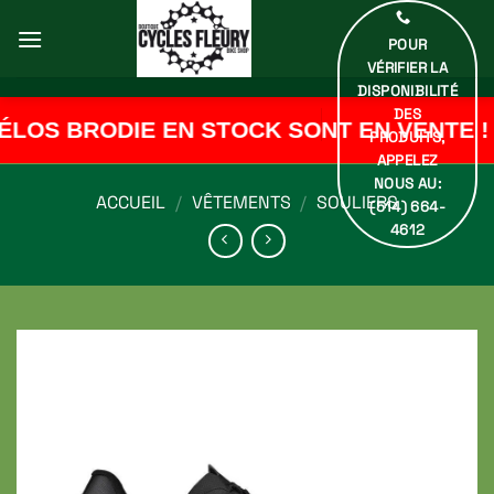
Passer
au
POUR
contenu
VÉRIFIER LA
DISPONIBILITÉ
DES
LOS BRODIE EN STOCK SONT EN VENTE ! 
PRODUITS,
APPELEZ
NOUS AU:
ACCUEIL
/
VÊTEMENTS
/
SOULIERS
(514) 664-
4612
Ajouter
à ma
liste de
souhaits