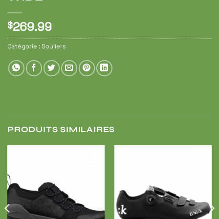
269.99
$
Catégorie :
Souliers
PRODUITS SIMILAIRES
Ajouter
Ajouter
à ma
à ma
liste de
liste de
souhaits
souhaits