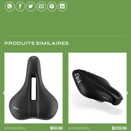
PRODUITS SIMILAIRES
Ajouter
Ajouter
à ma
à ma
liste de
liste de
souhaits
souhaits
$
59.99
$
229.99
ACCESSOIRES
ACCESSOIRES