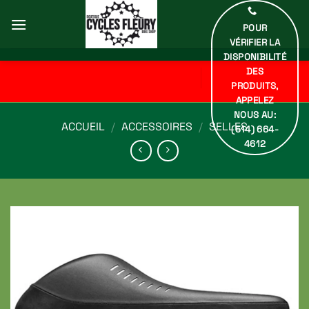
Passer
au
POUR
contenu
VÉRIFIER LA
DISPONIBILITÉ
DES
PRODUITS,
APPELEZ
NOUS AU:
ACCUEIL
/
ACCESSOIRES
/
SELLES
(514) 664-
4612
Ajouter
à ma
liste de
souhaits